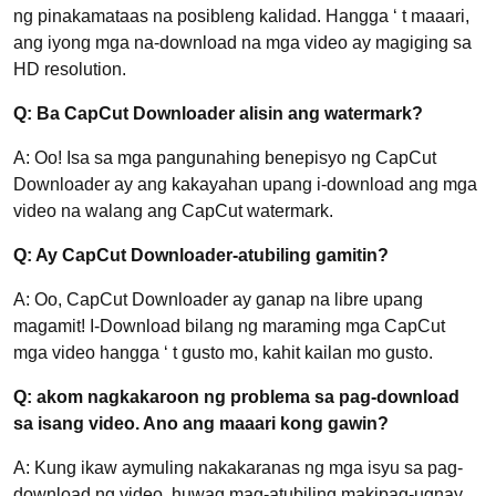
ng pinakamataas na posibleng kalidad. Hangga ‘ t maaari,
ang iyong mga na-download na mga video ay magiging sa
HD resolution.
Q: Ba CapCut Downloader alisin ang watermark?
A: Oo! Isa sa mga pangunahing benepisyo ng CapCut
Downloader ay ang kakayahan upang i-download ang mga
video na walang ang CapCut watermark.
Q: Ay CapCut Downloader-atubiling gamitin?
A: Oo, CapCut Downloader ay ganap na libre upang
magamit! I-Download bilang ng maraming mga CapCut
mga video hangga ‘ t gusto mo, kahit kailan mo gusto.
Q: akom nagkakaroon ng problema sa pag-download
sa isang video. Ano ang maaari kong gawin?
A: Kung ikaw aymuling nakakaranas ng mga isyu sa pag-
download ng video, huwag mag-atubiling makipag-ugnay