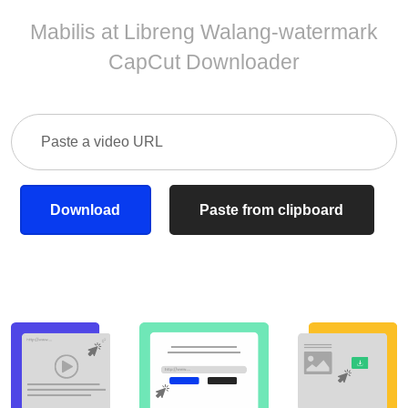
Mabilis at Libreng Walang-watermark
CapCut Downloader
Download
Paste from clipboard