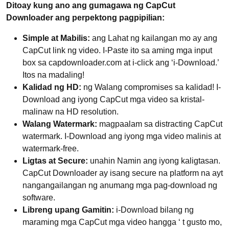
Ditoay kung ano ang gumagawa ng CapCut
Downloader ang perpektong pagpipilian:
Simple at Mabilis:
ang Lahat ng kailangan mo ay ang
CapCut link ng video. I-Paste ito sa aming mga input
box sa capdownloader.com at i-click ang ‘i-Download.’
Itos na madaling!
Kalidad ng HD:
ng Walang compromises sa kalidad! I-
Download ang iyong CapCut mga video sa kristal-
malinaw na HD resolution.
Walang Watermark:
magpaalam sa distracting CapCut
watermark. I-Download ang iyong mga video malinis at
watermark-free.
Ligtas at Secure:
unahin Namin ang iyong kaligtasan.
CapCut Downloader ay isang secure na platform na ayt
nangangailangan ng anumang mga pag-download ng
software.
Libreng upang Gamitin:
i-Download bilang ng
maraming mga CapCut mga video hangga ‘ t gusto mo,