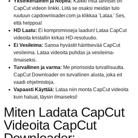
Yksinkertainen ja Nopea:
Kaikki mitä tarvitset on
CapCut videon linkki. Liitä se osaksi meidän tulo
ruutuun capdownloader.com ja klikkaa ’Lataa.’ Ses,
että helppoa!
HD Laatu:
Ei kompromisseja laadun! Lataa CapCut
videoita kristallin kirkas HD-resoluutio.
Ei Vesileima:
Sanoa hyvästit häiritsevää CapCut
vesileima. Lataa videoita puhdas ja vesileima-
ilmaiseksi.
Turvallinen ja varma:
Me priorisoida turvallisuutta.
CapCut Downloader on turvallinen alusta, joka eit
vaadi ohjelmistoja.
Vapaasti Käyttää:
Lataa niin monta CapCut videoita
kuin haluat, täysin ilmaiseksi!
Miten Ladata CapCut
Videoita CapCut
Downloader: