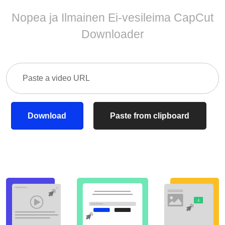
Nopea ja Ilmainen Ei-vesileima CapCut
Downloader
Download
Paste from clipboard