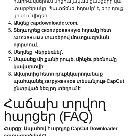
հարթակներում սոցիալական ցանցերի կա
տարբերակը ‘Պատճենել հղումը’ է, երբ դուք
կիսում վիդեո.
Անցեք capdownloader.com.
Տեղադրեք скопированную հղումը հետ
заглавными տառերով մուտքագրման
ոլորտում.
Սեղմեք ‘Վերբեռնել’.
Սպասեք մի քանի րոպե, մինչեւ բեռնումը
կավարտվի:
Ավարտից հետո դուքկկարողանաք
պահպանել загруженное տեսանյութ CapCut
ընտրված ձեզ րդ տեղում է:
Հաճախ տրվող
հարցեր (FAQ)
Հարցը: Ապահով է արդյոք CapCut Downloader
օգտագործման?