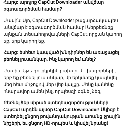
Հարց: արդյոք CapCut Downloader անվճար
օգտագործման համար?
Մասին: Այո, CapCut Downloader բացարձակապես
անվճար է օգտագործման համար! Ներբեռնեք
այնքան տեսահոլովակների CapCut, որքան կարող
եք, երբ կարող եք.
Հարց: եսհետ կապված խնդիրներ են առաջացել
բեռնել լուսանկար. Ինչ կարող եմ անել?
Մասին: Եթե դուքկրկին բախվում է խնդիրների,
երբ եք բեռնել լուսանկար, մի երկմտեք կապնվել
մեզ հետ միջոցով մեր վեբ կայքը. Մենք կանենք
հնարավոր ամեն ինչ, որպեսզի օգնել ձեզ.
Բեռնել ձեր սիրած ստեղծագործությունների
CapCut արդեն այսօր CapCut Downloader! Սկիզբ է
ստեղծել ցնցող բովանդակության առանց ջրային
նիշերի, եւ ցնցող HD-որպես և կիսվել նրանց!