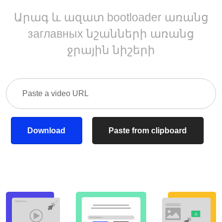
Արագ և ազատ bootloader առանց
заглавных նշանների առանց
ջրային նիշերի
Download
Paste from clipboard