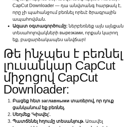
CapCut Downloader — դա անվտանգ հարթակ է,
որը չի պահանջում բեռնել որեւէ ծրագրային
ապահովման.
Ազատ օգտագործումը:
ներբեռնեք այն այնքան
տեսահոլովակների вырезками, որքան կարող
եք, բացարձակապես անվճար!
Թե ինչպես է բեռնել
լուսանկար CapCut
միջոցով CapCut
Downloader:
Բացեք հետ заглавными տառերով, որ դուք
ցանկանում եք բեռնել.
Սեղմեք ‘Կիսվել’.
Պատճենել հղումը տեսանյութ.
Առավել