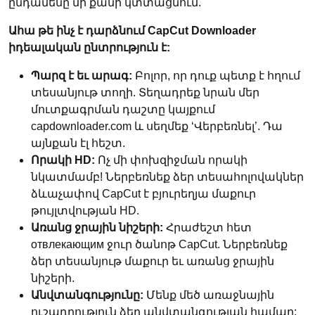
ընդամենը մի քանի կտտացնում.
Ահա թե ինչ է դարձնում CapCut Downloader
իդեալական ընտրություն է:
Պարզ է եւ արագ:
Բոլոր, որ դուք պետք է հղում
տեսանյութ տողի. Տեղադրեք նրան մեր
մուտքագրման դաշտը կայքում
capdownloader.com և սեղմեք ‘Վերբեռնել’. Դա
այնքան էլ հեշտ.
Որակի HD:
Ոչ մի փոխզիջման որակի
նկատմամբ! Ներբեռնեք ձեր տեսահոլովակներ
ձևաչափով CapCut է բյուրեղյա մաքուր
թույլտվության HD.
Առանց ջրային նիշերի:
Հրաժեշտ հետ
отвлекающим ջուր ծանոթ CapCut. Ներբեռնեք
ձեր տեսանյութ մաքուր եւ առանց ջրային
նիշերի.
Անվտանգությունը:
Մենք մեծ առաջնային
ուշադրություն ձեր անվտանգության համար: