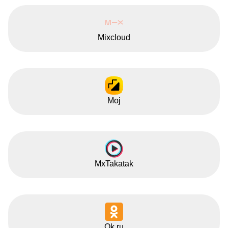
Mixcloud
Moj
MxTakatak
Ok.ru