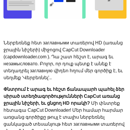
Ներբեռնեք հետ заглавными տառերով HD (առանց
ջրային նիշերի) միջոցով CapCut Downloader
(capdownloader.com ). Դա շատ հեշտ է, արագ եւ
незамысловато. Բոլոր, որ դուք պետք է անեք է
տեղադրել заглавную վիդեո հղում մեր գործիք է, եւ
սեղմեք ‘Վերբեռնել’..
Փնտրում է արագ եւ հեշտ ճանապարհ պահել ձեր
սիրած ստեղծագործությունների CapCut առանց
ջրային նիշերի, եւ ցնցող HD որակի?
Մի փնտրեք
հետագա CapCut Downloader! Մեր համար հարմար
առցանց գործիքը թույլ է տալիս ներբեռնել
ցանկացած տեսանյութ հետ заглавными տառերով